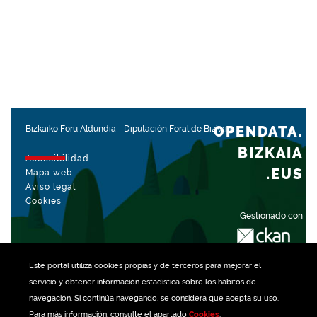
OPENDATA.
Bizkaiko Foru Aldundia
-
Diputación Foral de Bizkaia
BIZKAIA
Accesibilidad
.EUS
Mapa web
Aviso legal
Cookies
Gestionado con
Este portal utiliza
cookies
propias y de terceros para mejorar el
servicio y obtener información estadística sobre los hábitos de
navegación. Si continúa navegando, se considera que acepta su uso.
Para más información, consulte el apartado
Cookies
.