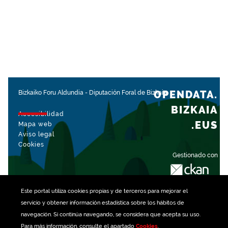
OPENDATA.
Bizkaiko Foru Aldundia
-
Diputación Foral de Bizkaia
BIZKAIA
Accesibilidad
.EUS
Mapa web
Aviso legal
Cookies
Gestionado con
Este portal utiliza
cookies
propias y de terceros para mejorar el
servicio y obtener información estadística sobre los hábitos de
navegación. Si continúa navegando, se considera que acepta su uso.
Para más información, consulte el apartado
Cookies
.