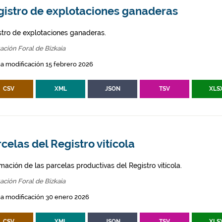
gistro de explotaciones ganaderas
stro de explotaciones ganaderas.
ación Foral de Bizkaia
a modificación 15 febrero 2026
CSV
XML
JSON
TSV
XLS
celas del Registro vitícola
mación de las parcelas productivas del Registro vitícola.
ación Foral de Bizkaia
a modificación 30 enero 2026
CSV
XML
JSON
TSV
XLS