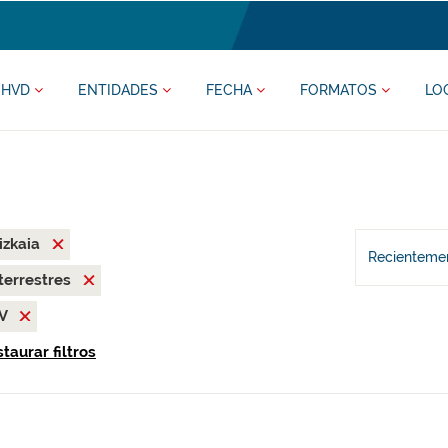
HVD
ENTIDADES
FECHA
FORMATOS
LO
izkaia
Recientemen
terrestres
SV
taurar filtros