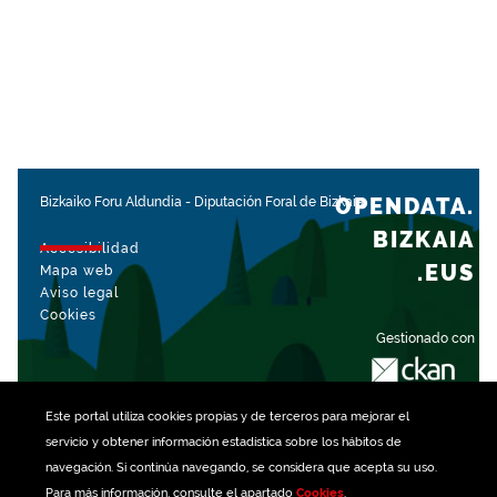
OPENDATA.
Bizkaiko Foru Aldundia
-
Diputación Foral de Bizkaia
BIZKAIA
Accesibilidad
.EUS
Mapa web
Aviso legal
Cookies
Gestionado con
Este portal utiliza
cookies
propias y de terceros para mejorar el
servicio y obtener información estadística sobre los hábitos de
navegación. Si continúa navegando, se considera que acepta su uso.
Para más información, consulte el apartado
Cookies
.