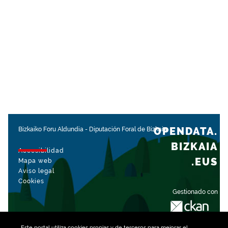
OPENDATA.
Bizkaiko Foru Aldundia
-
Diputación Foral de Bizkaia
BIZKAIA
Accesibilidad
.EUS
Mapa web
Aviso legal
Cookies
Gestionado con
Este portal utiliza
cookies
propias y de terceros para mejorar el