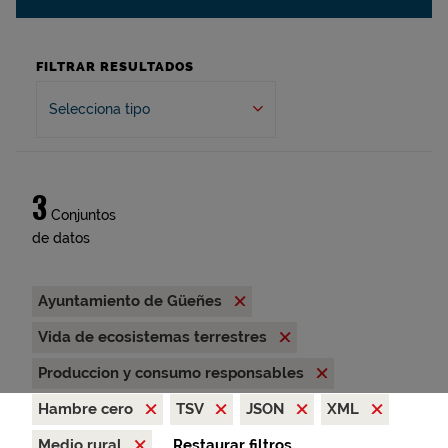
FILTRAR RESULTADOS
Selecciona tipo
3
Conjuntos
de datos
Ayuntamiento de Güeñes
Vida de ecosistemas terrestres
Produccion y consumo responsables
Hambre cero
TSV
JSON
XML
Medio rural
Restaurar filtros