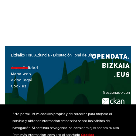
OPENDATA.
Bizkaiko Foru Aldundia
-
Diputación Foral de Bizkaia
BIZKAIA
Accesibilidad
.EUS
Mapa web
Aviso legal
Cookies
Gestionado con
Este portal utiliza
cookies
propias y de terceros para mejorar el
servicio y obtener información estadística sobre los hábitos de
navegación. Si continúa navegando, se considera que acepta su uso.
Para más información, consulte el apartado
Cookies
.