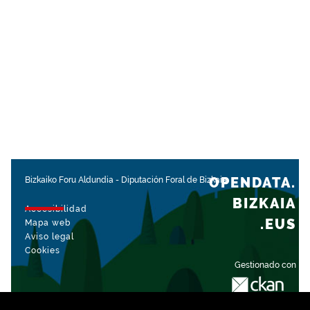
OPENDATA.
Bizkaiko Foru Aldundia
-
Diputación Foral de Bizkaia
BIZKAIA
Accesibilidad
.EUS
Mapa web
Aviso legal
Cookies
Gestionado con