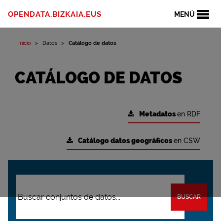
OPENDATA.BIZKAIA.EUS
MENÚ
Inicio
Datos
Catálogo de datos
CATÁLOGO DE DATOS
Metadatos
en RDF
Catálogo datos geográficos
en CSW
BUSCAR