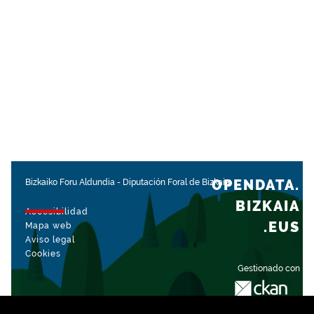
OPENDATA.
Bizkaiko Foru Aldundia
-
Diputación Foral de Bizkaia
BIZKAIA
Accesibilidad
.EUS
Mapa web
Aviso legal
Cookies
Gestionado con