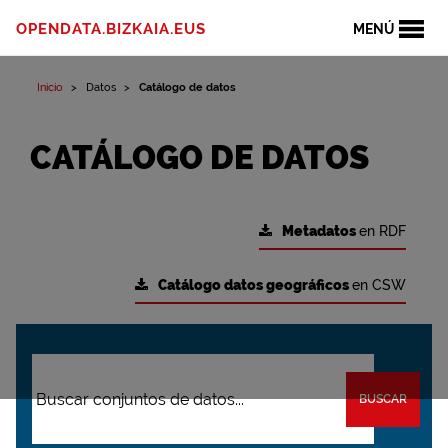
OPENDATA.BIZKAIA.EUS
MENÚ
Inicio
Datos
Catálogo de datos
CATÁLOGO DE DATOS
Metadatos
en RDF
Catálogo datos geográficos
en CSW
BUSCAR