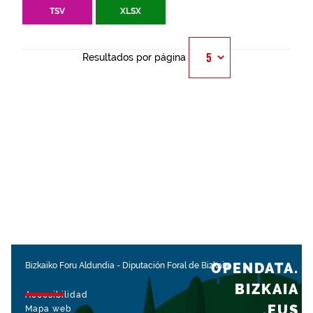
TSV
XLSX
Resultados por página
OPENDATA.
Bizkaiko Foru Aldundia
-
Diputación Foral de Bizkaia
BIZKAIA
Accesibilidad
.EUS
Mapa web