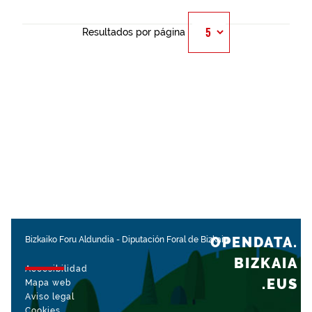
Resultados por página
OPENDATA.
Bizkaiko Foru Aldundia
-
Diputación Foral de Bizkaia
BIZKAIA
Accesibilidad
.EUS
Mapa web
Aviso legal
Cookies