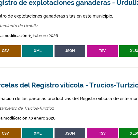
istro de explotaciones ganaderas - Urduli
stro de explotaciones ganaderas sitas en este municipio.
tamiento de Urduliz
a modificación 15 febrero 2026
CSV
XML
JSON
TSV
XLS
celas del Registro vitícola - Trucios-Turtzi
mación de las parcelas productivas del Registro vitícola de este mun
amiento de Trucios-Turtzioz
a modificación 30 enero 2026
CSV
XML
JSON
TSV
XLS