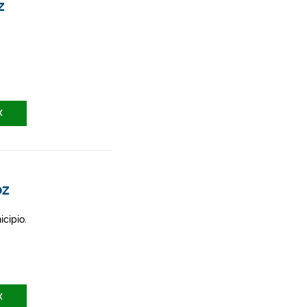
z
X
oz
icipio.
X