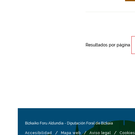
Resultados por página
Bizkaiko Foru Aldundia
-
Diputación Foral de Bizkaia
/
/
/
Accesibilidad
Mapa web
Aviso legal
Cookies