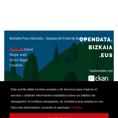
OPENDATA.
Bizkaiko Foru Aldundia
-
Diputación Foral de Bizkaia
BIZKAIA
Accesibilidad
.EUS
Mapa web
Aviso legal
Cookies
Gestionado con
Este portal utiliza
cookies
propias y de terceros para mejorar el
servicio y obtener información estadística sobre los hábitos de
navegación. Si continúa navegando, se considera que acepta su uso.
Para más información, consulte el apartado
Cookies
.