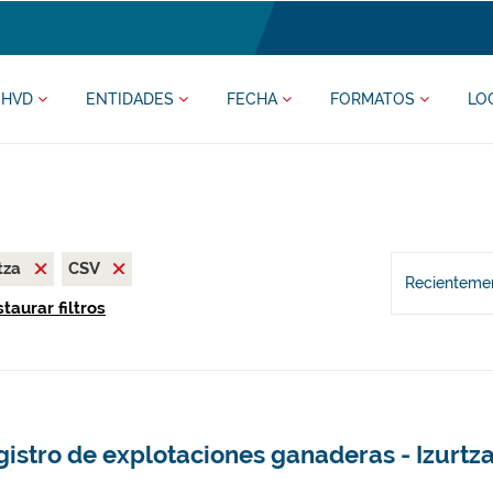
HVD
ENTIDADES
FECHA
FORMATOS
LO
tza
CSV
Recientemen
taurar filtros
istro de explotaciones ganaderas - Izurtz