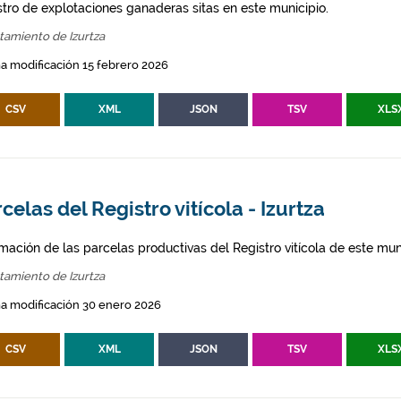
stro de explotaciones ganaderas sitas en este municipio.
tamiento de Izurtza
a modificación 15 febrero 2026
CSV
XML
JSON
TSV
XLS
celas del Registro vitícola - Izurtza
mación de las parcelas productivas del Registro vitícola de este mun
tamiento de Izurtza
a modificación 30 enero 2026
CSV
XML
JSON
TSV
XLS