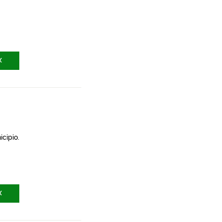
X
icipio.
X