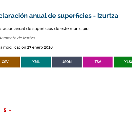
laración anual de superficies - Izurtza
aración anual de superficies de este municipio.
tamiento de Izurtza
a modificación 27 enero 2026
CSV
XML
JSON
TSV
XLS