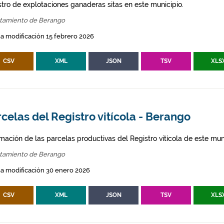
stro de explotaciones ganaderas sitas en este municipio.
tamiento de Berango
a modificación 15 febrero 2026
CSV
XML
JSON
TSV
XLS
celas del Registro vitícola - Berango
mación de las parcelas productivas del Registro vitícola de este mun
tamiento de Berango
a modificación 30 enero 2026
CSV
XML
JSON
TSV
XLS