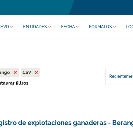
HVD
ENTIDADES
FECHA
FORMATOS
LO
rango
CSV
Recientemen
taurar filtros
gistro de explotaciones ganaderas - Beran