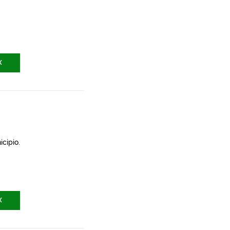
X
icipio.
X