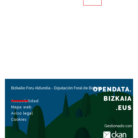
OPENDATA.
Bizkaiko Foru Aldundia
-
Diputación Foral de Bizkaia
BIZKAIA
Accesibilidad
.EUS
Mapa web
Aviso legal
Cookies
Gestionado con