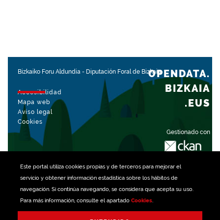
OPENDATA.
Bizkaiko Foru Aldundia
-
Diputación Foral de Bizkaia
BIZKAIA
Accesibilidad
.EUS
Mapa web
Aviso legal
Cookies
Gestionado con
Este portal utiliza
cookies
propias y de terceros para mejorar el
servicio y obtener información estadística sobre los hábitos de
navegación. Si continúa navegando, se considera que acepta su uso.
Para más información, consulte el apartado
Cookies
.