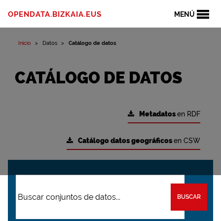
OPENDATA.BIZKAIA.EUS
MENÚ
Inicio
Datos
Catálogo de datos
CATÁLOGO DE DATOS
Metadatos
en RDF
Catálogo datos geográficos
en CSW
BUSCAR