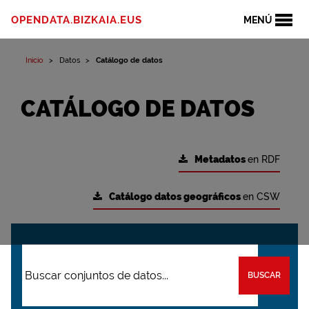
OPENDATA.BIZKAIA.EUS
MENÚ
Inicio
Datos
Catálogo de datos
CATÁLOGO DE DATOS
Metadatos
en RDF
Catálogo datos geográficos
en CSW
BUSCAR