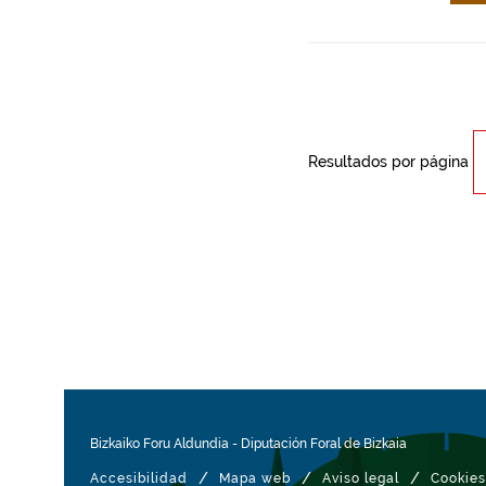
Resultados por página
Bizkaiko Foru Aldundia
-
Diputación Foral de Bizkaia
/
/
/
Accesibilidad
Mapa web
Aviso legal
Cookies