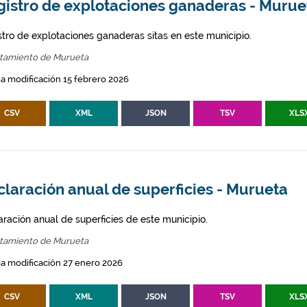
gistro de explotaciones ganaderas - Murue
stro de explotaciones ganaderas sitas en este municipio.
tamiento de Murueta
a modificación 15 febrero 2026
CSV
XML
JSON
TSV
XLS
laración anual de superficies - Murueta
aración anual de superficies de este municipio.
tamiento de Murueta
a modificación 27 enero 2026
CSV
XML
JSON
TSV
XLS