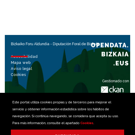
OPENDATA.
Bizkaiko Foru Aldundia
-
Diputación Foral de Bizkaia
BIZKAIA
Accesibilidad
.EUS
Mapa web
Aviso legal
Cookies
Gestionado con
Este portal utiliza
cookies
propias y de terceros para mejorar el
servicio y obtener información estadística sobre los hábitos de
navegación. Si continúa navegando, se considera que acepta su uso.
Para más información, consulte el apartado
Cookies
.