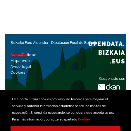
OPENDATA.
Bizkaiko Foru Aldundia
-
Diputación Foral de Bizkaia
BIZKAIA
Accesibilidad
.EUS
Mapa web
Aviso legal
Cookies
Gestionado con
Este portal utiliza
cookies
propias y de terceros para mejorar el
servicio y obtener información estadística sobre los hábitos de
navegación. Si continúa navegando, se considera que acepta su uso.
Para más información, consulte el apartado
Cookies
.