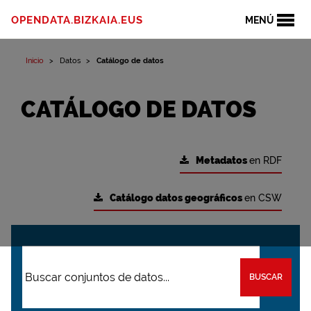
OPENDATA.BIZKAIA.EUS
MENÚ
Inicio
Datos
Catálogo de datos
CATÁLOGO DE DATOS
Metadatos
en RDF
Catálogo datos geográficos
en CSW
BUSCAR