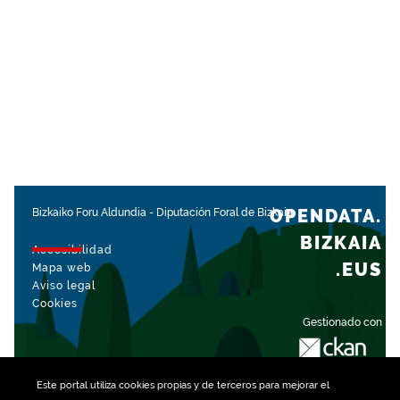
OPENDATA.
Bizkaiko Foru Aldundia
-
Diputación Foral de Bizkaia
BIZKAIA
Accesibilidad
.EUS
Mapa web
Aviso legal
Cookies
Gestionado con
Este portal utiliza
cookies
propias y de terceros para mejorar el