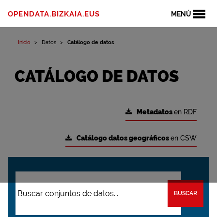
OPENDATA.BIZKAIA.EUS
MENÚ
Inicio
Datos
Catálogo de datos
CATÁLOGO DE DATOS
Metadatos
en RDF
Catálogo datos geográficos
en CSW
BUSCAR