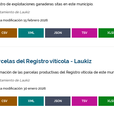
stro de explotaciones ganaderas sitas en este municipio.
tamiento de Laukiz
a modificación 15 febrero 2026
CSV
XML
JSON
TSV
XLS
celas del Registro vitícola - Laukiz
mación de las parcelas productivas del Registro vitícola de este mun
tamiento de Laukiz
a modificación 30 enero 2026
CSV
XML
JSON
TSV
XLS