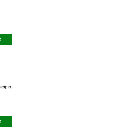
X
icipio.
X