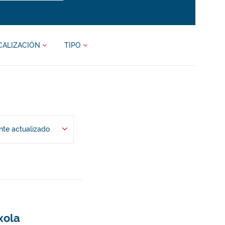
CALIZACIÓN
TIPO
te actualizado
xola