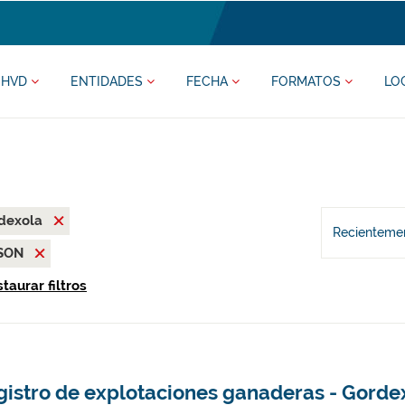
HVD
ENTIDADES
FECHA
FORMATOS
LO
rdexola
Recientemen
SON
taurar filtros
gistro de explotaciones ganaderas - Gorde