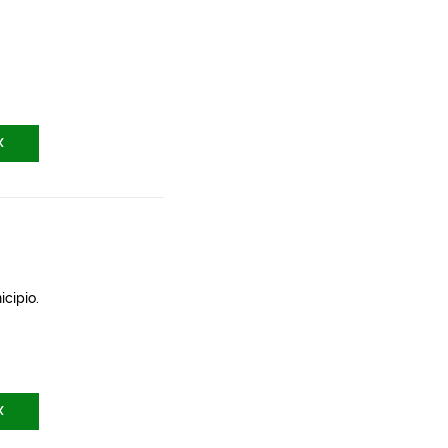
X
icipio.
X