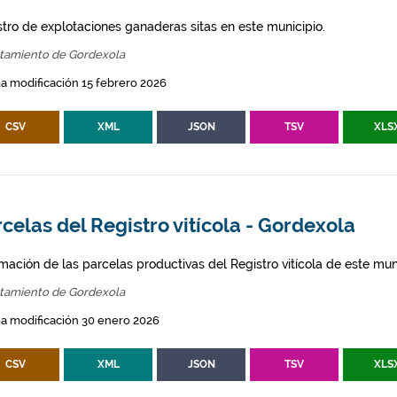
stro de explotaciones ganaderas sitas en este municipio.
tamiento de Gordexola
a modificación 15 febrero 2026
CSV
XML
JSON
TSV
XLS
celas del Registro vitícola - Gordexola
mación de las parcelas productivas del Registro vitícola de este mun
tamiento de Gordexola
a modificación 30 enero 2026
CSV
XML
JSON
TSV
XLS