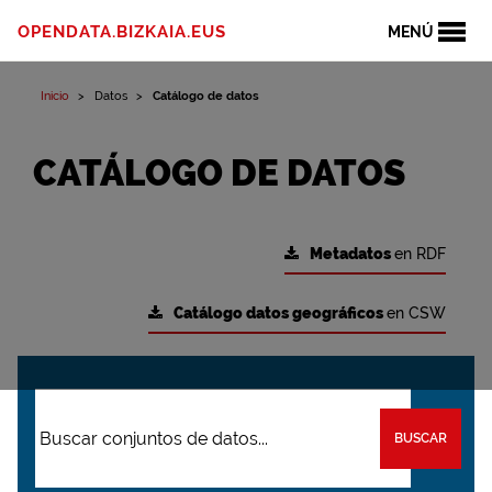
OPENDATA.BIZKAIA.EUS
MENÚ
Inicio
Datos
Catálogo de datos
CATÁLOGO DE DATOS
Metadatos
en RDF
Catálogo datos geográficos
en CSW
BUSCAR