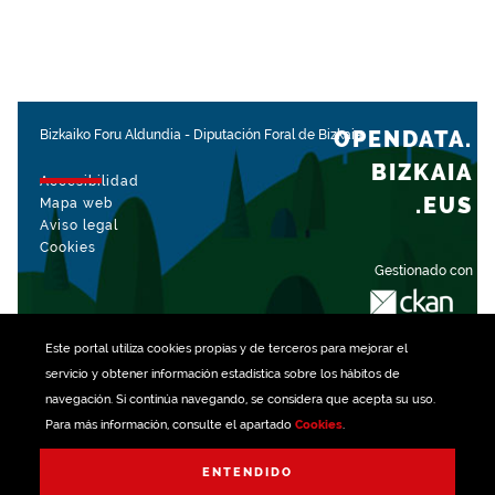
OPENDATA.
Bizkaiko Foru Aldundia
-
Diputación Foral de Bizkaia
BIZKAIA
Accesibilidad
.EUS
Mapa web
Aviso legal
Cookies
Gestionado con
Este portal utiliza
cookies
propias y de terceros para mejorar el
servicio y obtener información estadística sobre los hábitos de
navegación. Si continúa navegando, se considera que acepta su uso.
Para más información, consulte el apartado
Cookies
.
ENTENDIDO