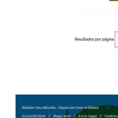
Resultados por página
Bizkaiko Foru Aldundia
-
Diputación Foral de Bizkaia
/
/
/
Accesibilidad
Mapa web
Aviso legal
Cookies