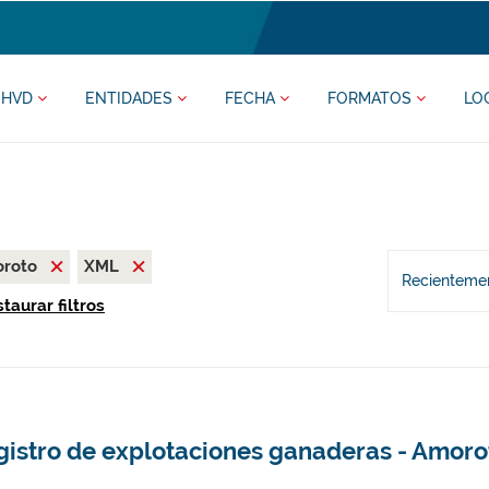
HVD
ENTIDADES
FECHA
FORMATOS
LO
oroto
XML
Recientemen
taurar filtros
gistro de explotaciones ganaderas - Amoro