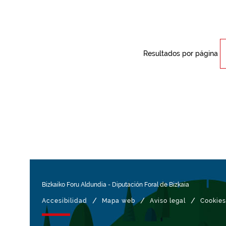
Resultados por página
Bizkaiko Foru Aldundia
-
Diputación Foral de Bizkaia
/
/
/
Accesibilidad
Mapa web
Aviso legal
Cookies