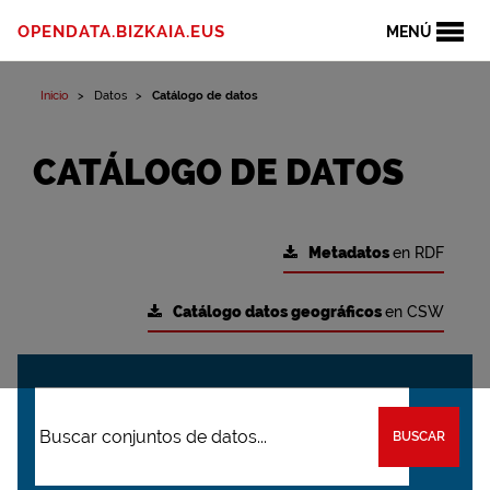
OPENDATA.BIZKAIA.EUS
MENÚ
Inicio
Datos
Catálogo de datos
CATÁLOGO DE DATOS
Metadatos
en RDF
Catálogo datos geográficos
en CSW
BUSCAR