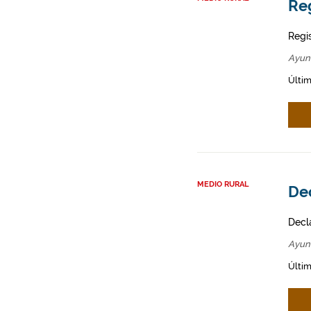
Re
Regi
Ayun
Últi
MEDIO RURAL
Dec
Decl
Ayun
Últim