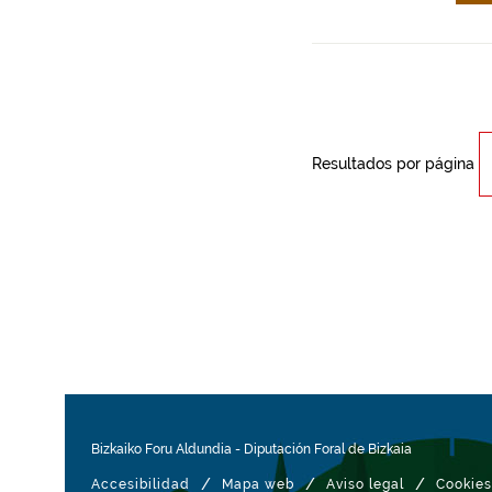
Resultados por página
Bizkaiko Foru Aldundia
-
Diputación Foral de Bizkaia
/
/
/
Accesibilidad
Mapa web
Aviso legal
Cookies