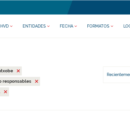
HVD
ENTIDADES
FECHA
FORMATOS
LO
ntxobe
Recientemen
o responsables
l