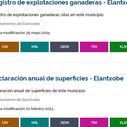
gistro de explotaciones ganaderas - Elant
stro de explotaciones ganaderas sitas en este municipio.
tamiento de Elantxobe
ma modificación 29 mayo 2025
CSV
XML
JSON
TSV
XLS
laración anual de superficies - Elantxobe
aración anual de superficies de este municipio.
tamiento de Elantxobe
a modificación 01 febrero 2023
CSV
XML
JSON
TSV
XLS