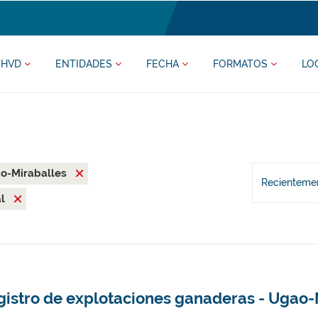
HVD
ENTIDADES
FECHA
FORMATOS
LO
o-Miraballes
Recientemen
al
gistro de explotaciones ganaderas - Ugao-