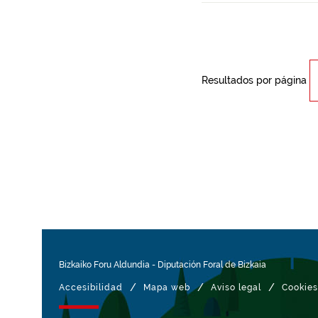
Resultados por página
Bizkaiko Foru Aldundia
-
Diputación Foral de Bizkaia
/
/
/
Accesibilidad
Mapa web
Aviso legal
Cookies