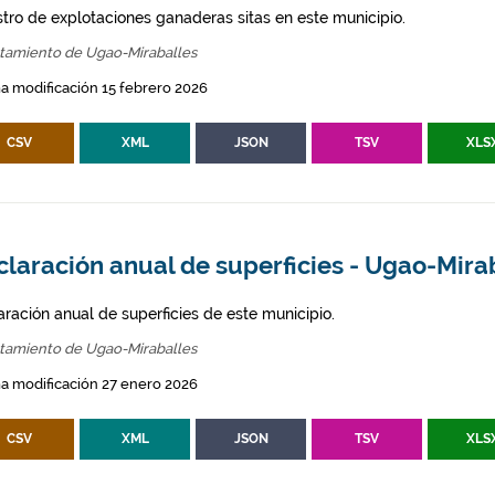
stro de explotaciones ganaderas sitas en este municipio.
tamiento de Ugao-Miraballes
a modificación 15 febrero 2026
CSV
XML
JSON
TSV
XLS
laración anual de superficies - Ugao-Mira
aración anual de superficies de este municipio.
tamiento de Ugao-Miraballes
a modificación 27 enero 2026
CSV
XML
JSON
TSV
XLS