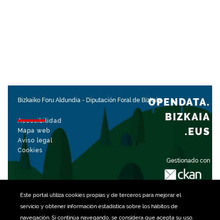
OPENDATA.
Bizkaiko Foru Aldundia
-
Diputación Foral de Bizkaia
BIZKAIA
Accesibilidad
.EUS
Mapa web
Aviso legal
Cookies
Gestionado con
Este portal utiliza
cookies
propias y de terceros para mejorar el
servicio y obtener información estadística sobre los hábitos de
navegación. Si continúa navegando, se considera que acepta su uso.