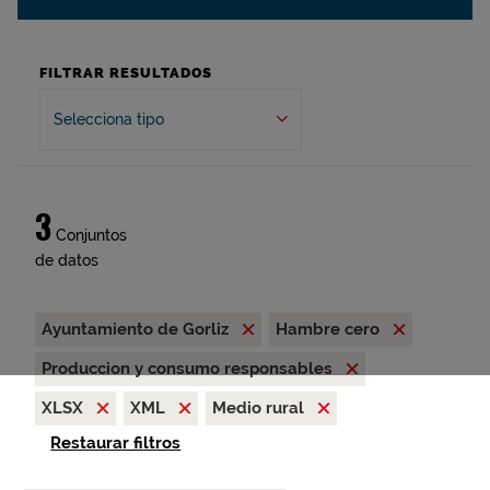
FILTRAR RESULTADOS
Selecciona tipo
3
Conjuntos
de datos
Ayuntamiento de Gorliz
Hambre cero
Produccion y consumo responsables
XLSX
XML
Medio rural
Restaurar filtros