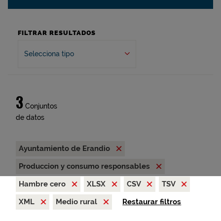
FILTRAR RESULTADOS
Selecciona tipo
3
Conjuntos
de datos
Ayuntamiento de Erandio
Produccion y consumo responsables
Hambre cero
XLSX
CSV
TSV
XML
Medio rural
Restaurar filtros