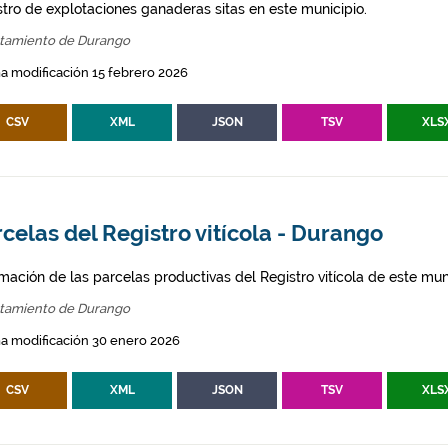
stro de explotaciones ganaderas sitas en este municipio.
tamiento de Durango
a modificación 15 febrero 2026
CSV
XML
JSON
TSV
XLS
celas del Registro vitícola - Durango
mación de las parcelas productivas del Registro vitícola de este mun
tamiento de Durango
a modificación 30 enero 2026
CSV
XML
JSON
TSV
XLS