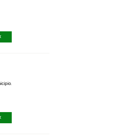
X
icipio.
X