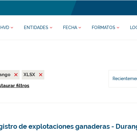
HVD
ENTIDADES
FECHA
FORMATOS
LO
rango
XLSX
Recientemen
taurar filtros
gistro de explotaciones ganaderas - Dura