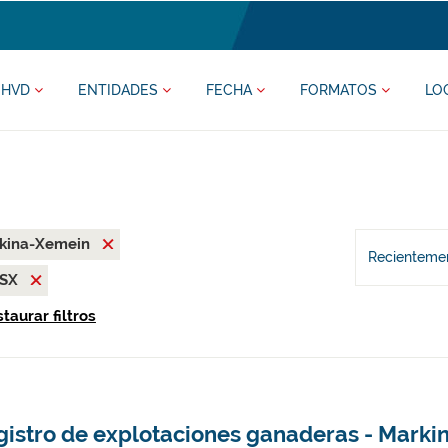
HVD
ENTIDADES
FECHA
FORMATOS
LO
rkina-Xemein
Recientemen
LSX
taurar filtros
gistro de explotaciones ganaderas - Mark