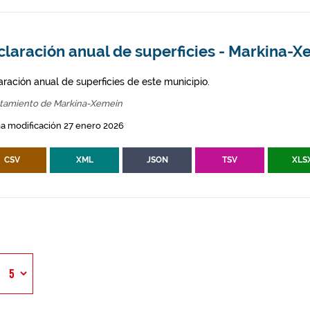
claración anual de superficies - Markina-X
aración anual de superficies de este municipio.
tamiento de Markina-Xemein
a modificación 27 enero 2026
CSV
XML
JSON
TSV
XLS