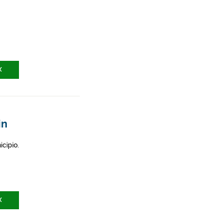
X
in
icipio.
X