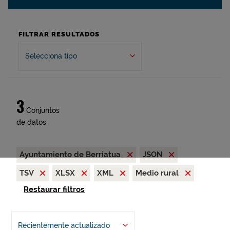
FILTRAR RESULTADOS
Selecciona tipo
3
Conjuntos
de datos
Ayuntamiento de Berriatua
JSON
TSV
XLSX
XML
Medio rural
Restaurar filtros
Recientemente actualizado