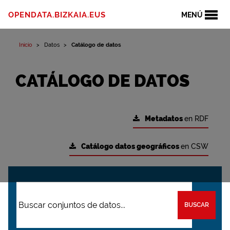
OPENDATA.BIZKAIA.EUS
MENÚ
Inicio
Datos
Catálogo de datos
CATÁLOGO DE DATOS
Metadatos
en RDF
Catálogo datos geográficos
en CSW
BUSCAR