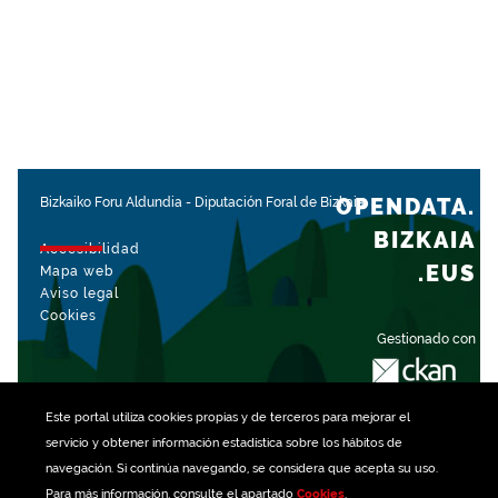
OPENDATA.
Bizkaiko Foru Aldundia
-
Diputación Foral de Bizkaia
BIZKAIA
Accesibilidad
.EUS
Mapa web
Aviso legal
Cookies
Gestionado con
Este portal utiliza
cookies
propias y de terceros para mejorar el
servicio y obtener información estadística sobre los hábitos de
navegación. Si continúa navegando, se considera que acepta su uso.
Para más información, consulte el apartado
Cookies
.