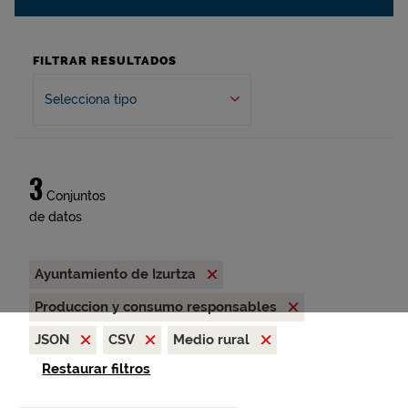
FILTRAR RESULTADOS
Selecciona tipo
3
Conjuntos
de datos
Ayuntamiento de Izurtza
Produccion y consumo responsables
JSON
CSV
Medio rural
Restaurar filtros