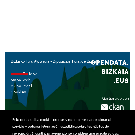
OPENDATA.
Bizkaiko Foru Aldundia
-
Diputación Foral de Bizkaia
BIZKAIA
Accesibilidad
.EUS
Mapa web
Aviso legal
Cookies
Gestionado con
Este portal utiliza
cookies
propias y de terceros para mejorar el
servicio y obtener información estadística sobre los hábitos de
navegación. Si continúa navegando, se considera que acepta su uso.