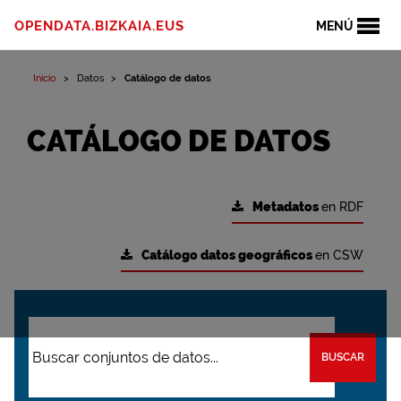
OPENDATA.BIZKAIA.EUS
MENÚ
Inicio
Datos
Catálogo de datos
CATÁLOGO DE DATOS
Metadatos
en RDF
Catálogo datos geográficos
en CSW
BUSCAR