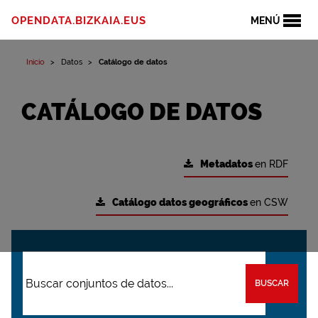
OPENDATA.BIZKAIA.EUS
MENÚ
Inicio
Datos
Catálogo de datos
CATÁLOGO DE DATOS
Metadatos
en RDF
Catálogo datos geográficos
en CSW
BUSCAR