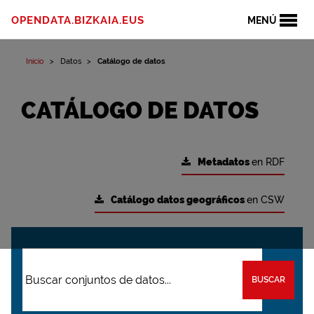
OPENDATA.BIZKAIA.EUS
MENÚ
Inicio
Datos
Catálogo de datos
CATÁLOGO DE DATOS
Metadatos
en RDF
Catálogo datos geográficos
en CSW
BUSCAR