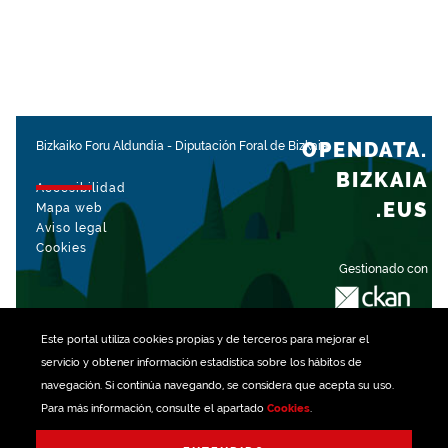
OPENDATA.
Bizkaiko Foru Aldundia
-
Diputación Foral de Bizkaia
BIZKAIA
Accesibilidad
.EUS
Mapa web
Aviso legal
Cookies
Gestionado con
Este portal utiliza
cookies
propias y de terceros para mejorar el
servicio y obtener información estadística sobre los hábitos de
navegación. Si continúa navegando, se considera que acepta su uso.
Para más información, consulte el apartado
Cookies
.