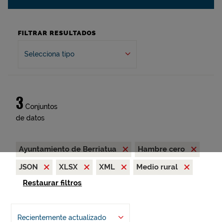
FILTRAR RESULTADOS
Selecciona tipo
3
Conjuntos
de datos
Ayuntamiento de Berriatua
Hambre cero
JSON
XLSX
XML
Medio rural
Restaurar filtros
Recientemente actualizado