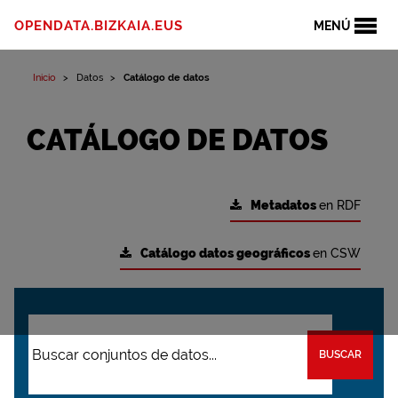
OPENDATA.BIZKAIA.EUS
MENÚ
Inicio
Datos
Catálogo de datos
CATÁLOGO DE DATOS
Metadatos
en RDF
Catálogo datos geográficos
en CSW
BUSCAR