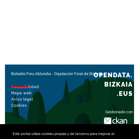
OPENDATA.
Bizkaiko Foru Aldundia
-
Diputación Foral de Bizkaia
BIZKAIA
Accesibilidad
.EUS
Mapa web
Aviso legal
Cookies
Gestionado con
Este portal utiliza
cookies
propias y de terceros para mejorar el