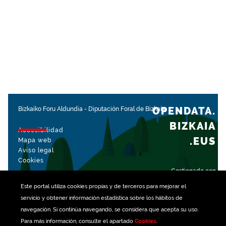
OPENDATA.
Bizkaiko Foru Aldundia
-
Diputación Foral de Bizkaia
BIZKAIA
Accesibilidad
.EUS
Mapa web
Aviso legal
Cookies
Gestionado con
Este portal utiliza
cookies
propias y de terceros para mejorar el
servicio y obtener información estadística sobre los hábitos de
navegación. Si continúa navegando, se considera que acepta su uso.
Para más información, consulte el apartado
Cookies
.