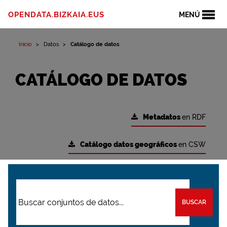
OPENDATA.BIZKAIA.EUS
MENÚ
Inicio
Datos
Catálogo de datos
CATÁLOGO DE DATOS
Metadatos
en RDF
Catálogo datos geográficos
en CSW
BUSCAR