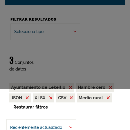
FILTRAR RESULTADOS
Selecciona tipo
3
Conjuntos
de datos
Ayuntamiento de Lekeitio
Hambre cero
JSON
XLSX
CSV
Medio rural
Restaurar filtros
Recientemente actualizado