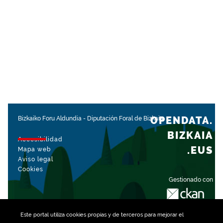
OPENDATA.
Bizkaiko Foru Aldundia
-
Diputación Foral de Bizkaia
BIZKAIA
Accesibilidad
.EUS
Mapa web
Aviso legal
Cookies
Gestionado con
Este portal utiliza
cookies
propias y de terceros para mejorar el