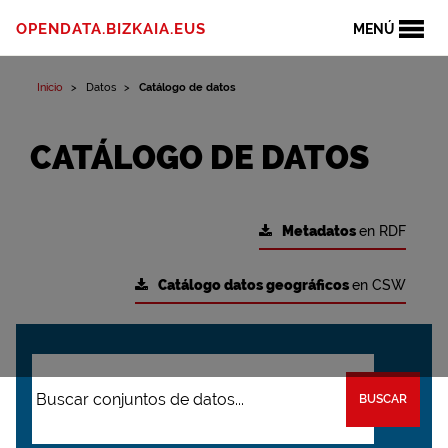
OPENDATA.BIZKAIA.EUS
MENÚ
Inicio
Datos
Catálogo de datos
CATÁLOGO DE DATOS
Metadatos
en RDF
Catálogo datos geográficos
en CSW
BUSCAR