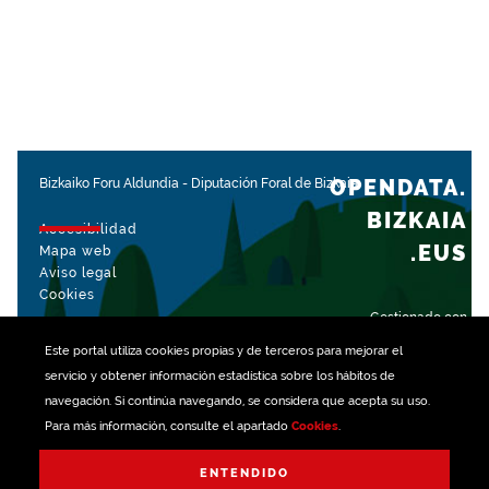
OPENDATA.
Bizkaiko Foru Aldundia
-
Diputación Foral de Bizkaia
BIZKAIA
Accesibilidad
.EUS
Mapa web
Aviso legal
Cookies
Gestionado con
Este portal utiliza
cookies
propias y de terceros para mejorar el
servicio y obtener información estadística sobre los hábitos de
navegación. Si continúa navegando, se considera que acepta su uso.
Para más información, consulte el apartado
Cookies
.
ENTENDIDO